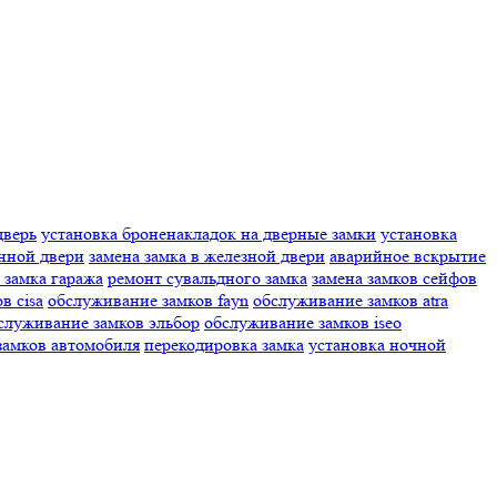
дверь
установка броненакладок на дверные замки
установка
янной двери
замена замка в железной двери
аварийное вскрытие
 замка гаража
ремонт сувальдного замка
замена замков сейфов
в cisa
обслуживание замков fayn
обслуживание замков atra
служивание замков эльбор
обслуживание замков iseo
замков автомобиля
перекодировка замка
установка ночной