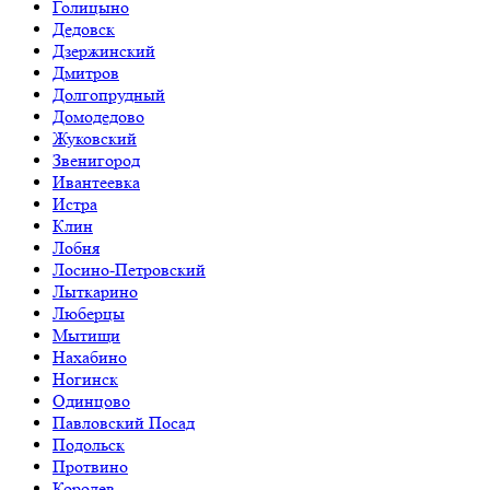
Голицыно
Дедовск
Дзержинский
Дмитров
Долгопрудный
Домодедово
Жуковский
Звенигород
Ивантеевка
Истра
Клин
Лобня
Лосино-Петровский
Лыткарино
Люберцы
Мытищи
Нахабино
Ногинск
Одинцово
Павловский Посад
Подольск
Протвино
Королев