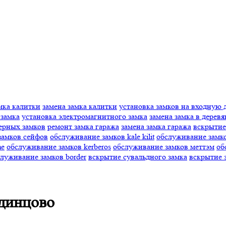
мка калитки
замена замка калитки
установка замков на входную 
 замка
установка электромагнитного замка
замена замка в дерев
ерных замков
ремонт замка гаража
замена замка гаража
вскрытие
замков сейфов
обслуживание замков kale kilit
обслуживание замко
me
обслуживание замков kerberos
обслуживание замков меттэм
об
луживание замков border
вскрытие сувальдного замка
вскрытие 
Одинцово