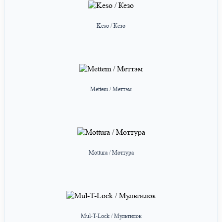
Keso / Кезо
Mettem / Меттэм
Mottura / Моттура
Mul-T-Lock / Мультилок