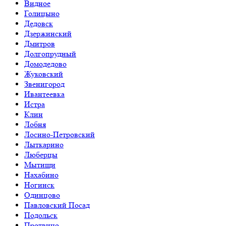
Видное
Голицыно
Дедовск
Дзержинский
Дмитров
Долгопрудный
Домодедово
Жуковский
Звенигород
Ивантеевка
Истра
Клин
Лобня
Лосино-Петровский
Лыткарино
Люберцы
Мытищи
Нахабино
Ногинск
Одинцово
Павловский Посад
Подольск
Протвино