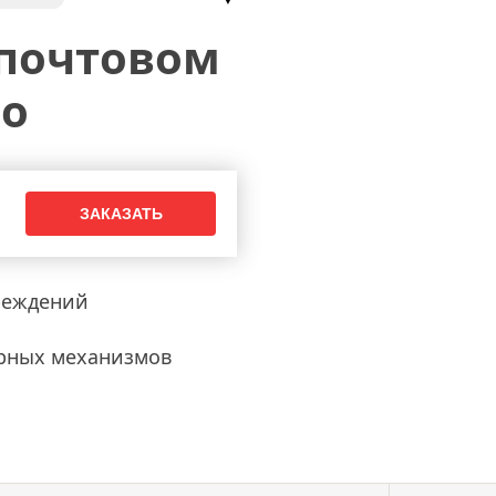
 почтовом
во
реждений
рных механизмов