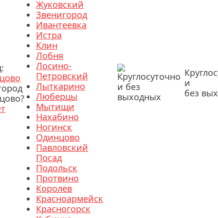
Жуковский
Звенигород
Ивантеевка
Истра
Клин
Лобня
Лосино-
:
Кругло
Петровский
цово
и
Лыткарино
город
без вы
Люберцы
цово?
Мытищи
ет
Нахабино
Ногинск
Одинцово
Павловский
Посад
Подольск
Протвино
Королев
Красноармейск
Красногорск